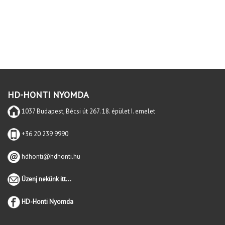
HD-HONTI NYOMDA
1037 Budapest, Bécsi út 267. 18. épület I. emelet
+36 20 239 9990
hdhonti@hdhonti.hu
Üzenj nekünk itt...
HD-Honti Nyomda