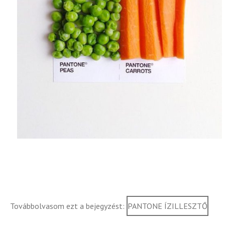
Továbbolvasom ezt a bejegyzést:
PANTONE ÍZILLESZTŐ