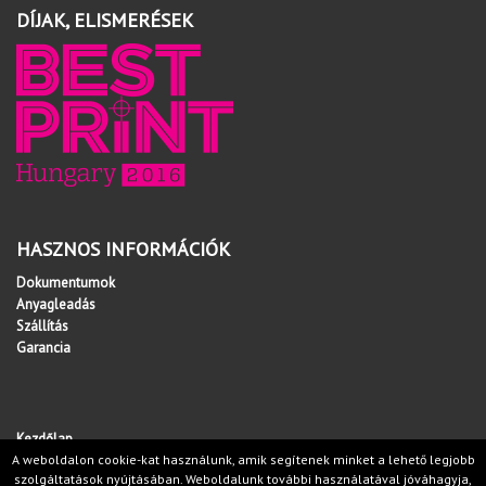
DÍJAK, ELISMERÉSEK
HASZNOS INFORMÁCIÓK
Dokumentumok
Anyagleadás
Szállítás
Garancia
Kezdőlap
Copyright © 2026 Minden jog fenntartva!
A weboldalon cookie-kat használunk, amik segítenek minket a lehető legjobb
websiker-ugynokseg.hu
szolgáltatások nyújtásában. Weboldalunk további használatával jóváhagyja,