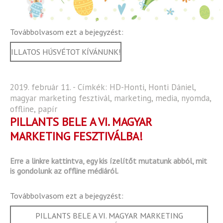
Továbbolvasom ezt a bejegyzést:
ILLATOS HÚSVÉTOT KÍVÁNUNK!
2019. február 11. - Címkék:
HD-Honti
,
Honti Dániel
,
magyar marketing fesztivál
,
marketing
,
media
,
nyomda
,
offline
,
papír
PILLANTS BELE A VI. MAGYAR
MARKETING FESZTIVÁLBA!
Erre a linkre kattintva, egy kis ízelítőt mutatunk abból, mit
is gondolunk az offline médiáról.
Továbbolvasom ezt a bejegyzést:
PILLANTS BELE A VI. MAGYAR MARKETING