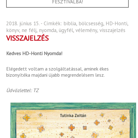
FESZTIVÁLBA!
2018. június 15. - Címkék:
biblia
,
bölcsesség
,
HD-Honti
,
könyv
,
ne félj
,
nyomda
,
ügyfél
,
vélemény
,
visszajelzés
VISSZAJELZÉS
Kedves HD-Honti Nyomda!
Elégedett voltam a szolgáltatással, aminek ékes
bizonyítéka majdani újabb megrendelésem lesz.
Üdvözlettel: TZ