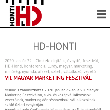
HD-HONTI
2020. január 22. - Címkék:
digitális
,
évnyitó
,
fesztivál
,
HD-Honti
,
konferencia
,
Lurdy
,
magyar
,
marketing
,
minőség
,
nyomda
,
ofszet
,
üzleti
,
vállalkozó
,
vezető
VII. MAGYAR MARKETING FESZTIVÁL
Velünk is találkozhatsz 2020. január 23-án, a VII. Magyar
Marketing Fesztiválon, a kis- és középvállalkozások
vezetőinek, marketing döntéshozóinak, vállalkozóknak
szóló üzleti évnyitóján.
Várunk a Lurdy Konferencia-központban, az 5-ös standnál!