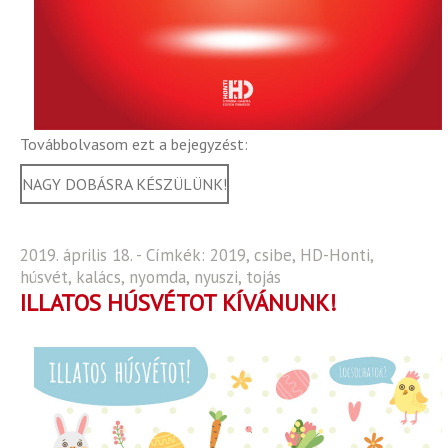
Továbbolvasom ezt a bejegyzést:
NAGY DOBÁSRA KÉSZÜLÜNK!
2019. április 18. - Címkék:
2019
,
csibe
,
HD-Honti
,
húsvét
,
kalács
,
nyomda
,
nyuszi
,
tojás
ILLATOS HÚSVÉTOT KÍVÁNUNK!