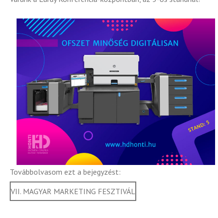
Továbbolvasom ezt a bejegyzést:
VII. MAGYAR MARKETING FESZTIVÁL