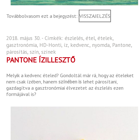
Továbbolvasom ezt a bejegyzést:
VISSZAJELZÉS
2018. május 30. - Címkék:
észlelés
,
étel
,
ételek
,
gasztronómia
,
HD-Honti
,
íz
,
kedvenc
,
nyomda
,
Pantone
,
párosítás
,
szín
,
színek
PANTONE ÍZILLESZTŐ
Melyik a kedvenc ételed? Gondoltál már rá, hogy az ételeket
nem csak ízében, hanem
színében is
lehet párosítani,
gazdagítva a gasztronómiai élvezetet az észlelés ezen
formájával is?