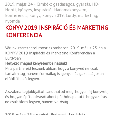
2019. május 24. - Címkék:
gazdaságos
,
gyártás
,
HD-
Honti
,
igényes
,
inspiráció
,
kiadomakonyvem
,
konferencia
,
könyv
,
könyv 2019
,
Lurdy
,
marketing
,
nyomda
KÖNYV 2019 INSPIRÁCIÓ ÉS MARKETING
KONFERENCIA
Várunk szeretettel most szombaton, 2019. május 25-én a
KÖNYV 2019 Inspiráció és Marketing Konferencián a
Lurdyban.
Helyezd magad kényelembe nálunk!
Mi a partnereid leszünk abban, hogy a könyved ne csak
tartalmilag, hanem formailag is igényes és gazdaságosan
előállítható legyen.
A szakma legjobbjaitól tanulhatod meg, hogyan írj könyvet,
és hogyan építs olvasótábort pár hónap alatt, hogy az írás
ne csak álom legyen, hanem valóság.
2019. május 25. szombat, Budapest, Lurdy ház