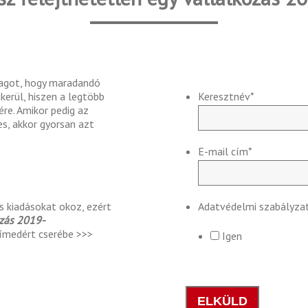
yagot, hogy maradandó
kerül, hiszen a legtöbb
Keresztnév
*
re. Amikor pedig az
s, akkor gyorsan azt
E-mail cím
*
 kiadásokat okoz, ezért
Adatvédelmi szabályza
ozás 2019-
címedért cserébe >>>
Igen