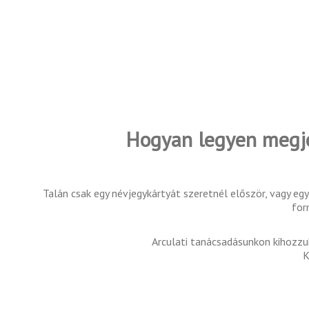
Hogyan legyen megje
Talán csak egy névjegykártyát szeretnél először, vagy eg
for
Arculati tanácsadásunkon kihozzuk
K