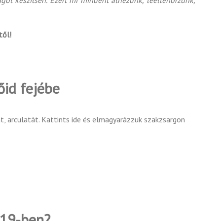
got készítsen. Ezért mi mindent átnézünk, leellenőrzünk,
től!
őid fejébe
át, arculatát. Kattints ide és elmagyarázzuk szakzsargon
019-ben?