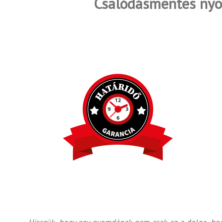
Csalódásmentes nyom