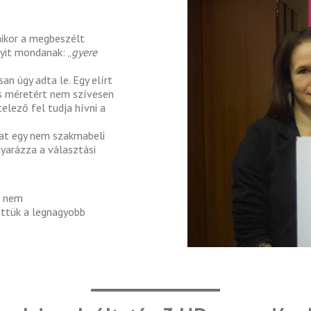
mikor a megbeszélt
yit mondanak: „
gyere
n úgy adta le. Egy elírt
ás méretért nem szívesen
telező fel tudja hívni a
at egy nem szakmabeli
gyarázza a választási
n nem
tettük a legnagyobb