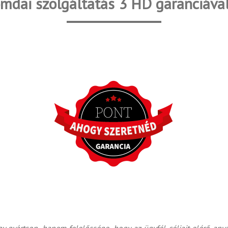
dai szolgáltatás 3 HD garanciával