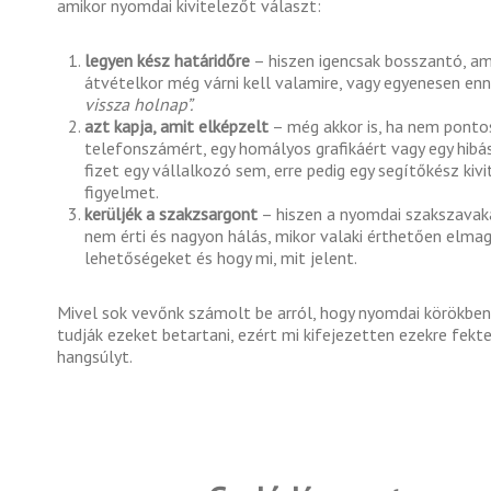
amikor nyomdai kivitelezőt választ:
legyen kész határidőre
– hiszen igencsak bosszantó, a
átvételkor még várni kell valamire, vagy egyenesen enn
vissza holnap”.
azt kapja, amit elképzelt
– még akkor is, ha nem pontosa
telefonszámért, egy homályos grafikáért vagy egy hib
fizet egy vállalkozó sem, erre pedig egy segítőkész kivi
figyelmet.
kerüljék a szakzsargont
– hiszen a nyomdai szakszavak
nem érti és nagyon hálás, mikor valaki érthetően elma
lehetőségeket és hogy mi, mit jelent.
Mivel sok vevőnk számolt be arról, hogy nyomdai körökbe
tudják ezeket betartani, ezért mi kifejezetten ezekre fek
hangsúlyt.