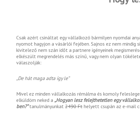
Csak azért csináltat egy vállalkozó bármilyen nyomdai an
nyomot hagyjon a vásárlói fejében. Sajnos ez nem mindig si
kivitelező nem szán időt a partnere igényeinek megismerésé
elkészült megrendelés más színű, vagy nem olyan tökélete
válaszolják:
„De hát maga adta így le”
Mivel ez minden vállalkozás rémálma és komoly felesleges
elküldöm neked a
„Hogyan lesz felejthetetlen egy vállalk
ben?”
tanulmányunkat
2490 Ft
helyett csupán az e-mail 