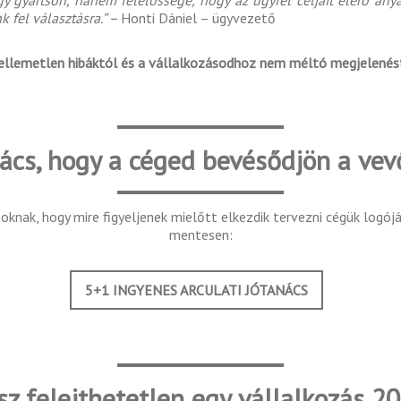
gyártson, hanem felelőssége, hogy az ügyfél céljait elérő anya
 fel választásra.” –
Honti Dániel – ügyvezető
 kellemetlen hibáktól és a vállalkozásodhoz nem méltó megjelenés
ács, hogy a céged bevésődjön a vev
knak, hogy mire figyeljenek mielőtt elkezdik tervezni cégük logój
mentesen:
5+1 INGYENES ARCULATI JÓTANÁCS
sz felejthetetlen egy vállalkozás 2