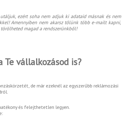
 utáljuk, ezért soha nem adjuk ki adataid másnak és nem
ekkel! Amennyiben nem akarsz tőlünk több e-mailt kapni,
törölheted magad a rendszerünkből!
Te vállalkozásod is?
 vonzáskörzetét, de már ezeknél az egyszerűbb reklámozási
ról.
hatékony és felejthetetlen legyen.
e: