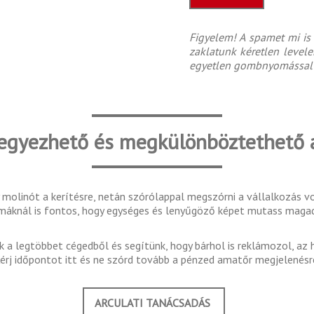
Figyelem! A spamet mi is
zaklatunk kéretlen level
egyetlen gombnyomással 
gyezhető és megkülönböztethető a 
y molinót a kerítésre, netán szórólappal megszórni a vállalkozás
máknál is fontos, hogy egységes és lenyűgöző képet mutass magad
 a legtöbbet cégedből és segítünk, hogy bárhol is reklámozol, az 
érj időpontot itt és ne szórd tovább a pénzed amatőr megjelenésr
ARCULATI TANÁCSADÁS