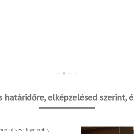
 határidőre, elképzelésed szerint, 
mpontot vesz figyelembe,