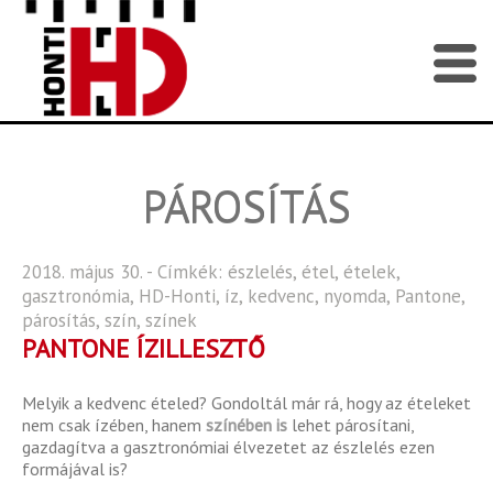
PÁROSÍTÁS
2018. május 30. - Címkék:
észlelés
,
étel
,
ételek
,
gasztronómia
,
HD-Honti
,
íz
,
kedvenc
,
nyomda
,
Pantone
,
párosítás
,
szín
,
színek
PANTONE ÍZILLESZTŐ
Melyik a kedvenc ételed? Gondoltál már rá, hogy az ételeket
nem csak ízében, hanem
színében is
lehet párosítani,
gazdagítva a gasztronómiai élvezetet az észlelés ezen
formájával is?