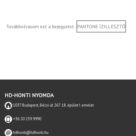
Továbbolvasom ezt a bejegyzést:
PANTONE ÍZILLESZTŐ
HD-HONTI NYOMDA
1037 Budapest, Bécsi út 267. 18. épület I. emelet
+36 20 239 9990
hdhonti@hdhonti.hu