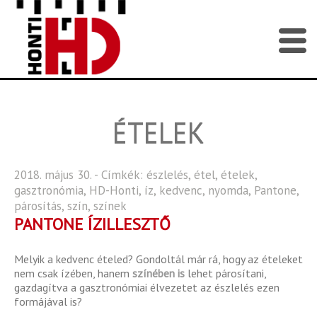
ÉTELEK
2018. május 30. - Címkék:
észlelés
,
étel
,
ételek
,
gasztronómia
,
HD-Honti
,
íz
,
kedvenc
,
nyomda
,
Pantone
,
párosítás
,
szín
,
színek
PANTONE ÍZILLESZTŐ
Melyik a kedvenc ételed? Gondoltál már rá, hogy az ételeket
nem csak ízében, hanem
színében is
lehet párosítani,
gazdagítva a gasztronómiai élvezetet az észlelés ezen
formájával is?