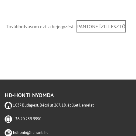
Továbbolvasom ezt a bejegyzést:
PANTONE ÍZILLESZTŐ
HD-HONTI NYOMDA
1037 Budapest, Bécsi út 267. 18. épület I. emelet
+36 20 239 9990
hdhonti@hdhonti.hu