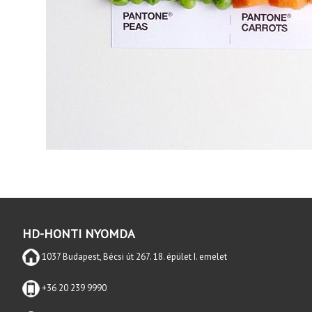
HD-HONTI NYOMDA
1037 Budapest, Bécsi út 267. 18. épület I. emelet
+36 20 239 9990