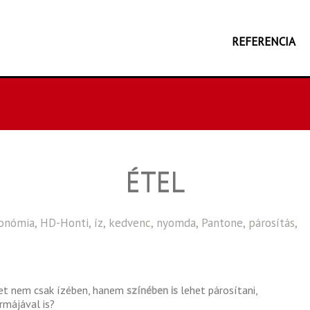
REFERENCIA
ÉTEL
ronómia
,
HD-Honti
,
íz
,
kedvenc
,
nyomda
,
Pantone
,
párosítás
,
ket nem csak ízében, hanem
színében is
lehet párosítani,
rmájával is?