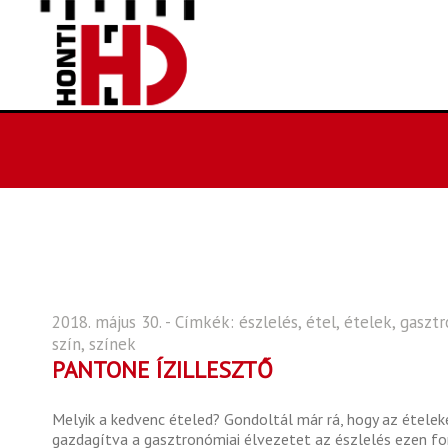
2018. május 30. - Címkék:
észlelés
,
étel
,
ételek
,
gaszt
szín
,
színek
PANTONE ÍZILLESZTŐ
Melyik a kedvenc ételed? Gondoltál már rá, hogy az étele
gazdagítva a gasztronómiai élvezetet az észlelés ezen fo