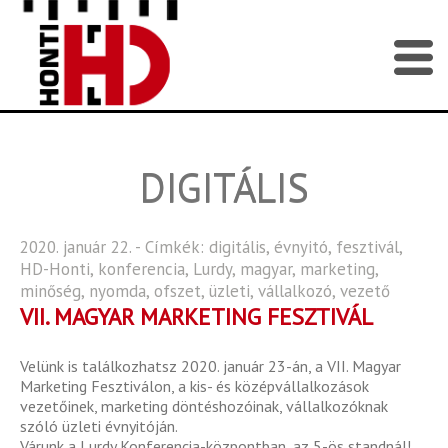
DIGITÁLIS
2020. január 22. - Címkék:
digitális
,
évnyitó
,
fesztivál
,
HD-Honti
,
konferencia
,
Lurdy
,
magyar
,
marketing
,
minőség
,
nyomda
,
ofszet
,
üzleti
,
vállalkozó
,
vezető
VII. MAGYAR MARKETING FESZTIVÁL
Velünk is találkozhatsz 2020. január 23-án, a VII. Magyar
Marketing Fesztiválon, a kis- és középvállalkozások
vezetőinek, marketing döntéshozóinak, vállalkozóknak
szóló üzleti évnyitóján.
Várunk a Lurdy Konferencia-központban, az 5-ös standnál!