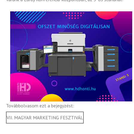
Továbbolvasom ezt a bejegyzést:
VII. MAGYAR MARKETING FESZTIVÁL