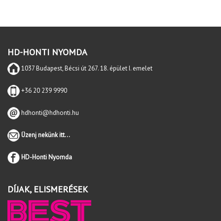
HD-HONTI NYOMDA
1037 Budapest, Bécsi út 267. 18. épület I. emelet
+36 20 239 9990
hdhonti@hdhonti.hu
Üzenj nekünk itt...
HD-Honti Nyomda
DÍJAK, ELISMERÉSEK