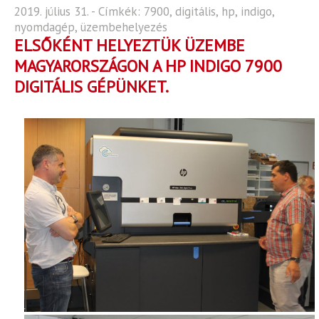
2019. július 31. - Címkék:
7900
,
digitális
,
hp
,
indigo
,
nyomdagép
,
üzembehelyezés
ELSŐKÉNT HELYEZTÜK ÜZEMBE
MAGYARORSZÁGON A HP INDIGO 7900
DIGITÁLIS GÉPÜNKET.