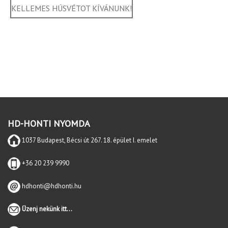
KELLEMES HÚSVÉTOT KÍVÁNUNK!
HD-HONTI NYOMDA
1037 Budapest, Bécsi út 267. 18. épület I. emelet
+36 20 239 9990
hdhonti@hdhonti.hu
Üzenj nekünk itt...