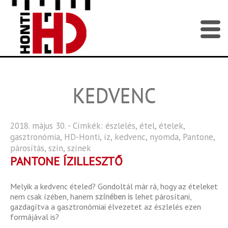
KEDVENC
2018. május 30. - Címkék:
észlelés
,
étel
,
ételek
,
gasztronómia
,
HD-Honti
,
íz
,
kedvenc
,
nyomda
,
Pantone
,
párosítás
,
szín
,
színek
PANTONE ÍZILLESZTŐ
Melyik a kedvenc ételed? Gondoltál már rá, hogy az ételeket
nem csak ízében, hanem
színében is
lehet párosítani,
gazdagítva a gasztronómiai élvezetet az észlelés ezen
formájával is?