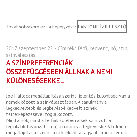
Továbbolvasom ezt a bejegyzést:
PANTONE ÍZILLESZTŐ
2017. szeptember 22. - Címkék:
férfi
,
kedvenc
,
nő
,
szín
,
színválasztás
A SZÍNPREFERENCIÁK
ÖSSZEFÜGGÉSBEN ÁLLNAK A NEMI
KÜLÖNBSÉGEKKEL
Joe Hallock megállapítása szerint, jelentős különbség van a
nemek között a színválasztásban. A tanulmány a
legkedveltebb és legkevésbé kedvelt színek
feltérképezésével foglalkozott.
Mind a nők, mind a férfiak körében a kék szín volt a
leginkább favorizált, míg a narancs a legkevésbé. A felmérés
megállapítása szerint a nők inkább a lágyabb, míg a férfiak