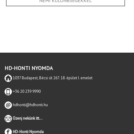
NEMI KÜLÖNBSÉGEKKEL
HD-HONTI NYOMDA
1037 Budapest, Bécsi út 267. 18. épület I. emelet
+36 20 239 9990
hdhonti@hdhonti.hu
Üzenj nekünk itt...
HD-Honti Nyomda