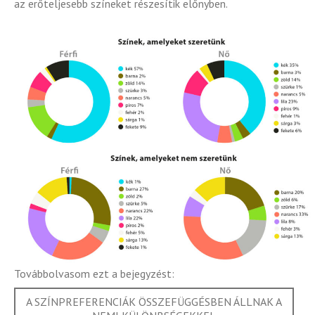
az erőteljesebb színeket részesítik előnyben.
Továbbolvasom ezt a bejegyzést:
A SZÍNPREFERENCIÁK ÖSSZEFÜGGÉSBEN ÁLLNAK A