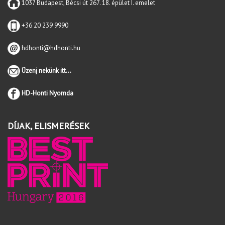
1037 Budapest, Bécsi út 267. 18. épület I. emelet
+36 20 239 9990
hdhonti@hdhonti.hu
Üzenj nekünk itt...
HD-Honti Nyomda
DÍJAK, ELISMERÉSEK