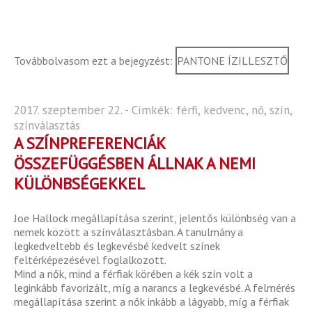
Továbbolvasom ezt a bejegyzést:
PANTONE ÍZILLESZTŐ
2017. szeptember 22. - Címkék:
férfi
,
kedvenc
,
nő
,
szín
,
színválasztás
A SZÍNPREFERENCIÁK
ÖSSZEFÜGGÉSBEN ÁLLNAK A NEMI
KÜLÖNBSÉGEKKEL
Joe Hallock megállapítása szerint, jelentős különbség van a
nemek között a színválasztásban. A tanulmány a
legkedveltebb és legkevésbé kedvelt színek
feltérképezésével foglalkozott.
Mind a nők, mind a férfiak körében a kék szín volt a
leginkább favorizált, míg a narancs a legkevésbé. A felmérés
megállapítása szerint a nők inkább a lágyabb, míg a férfiak