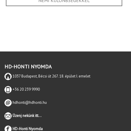
NEMI KÜLÖNBSÉGEKKEL
HD-HONTI NYOMDA
1037 Budapest, Bécsi út 267. 18. épület I. emelet
+36 20 239 9990
hdhonti@hdhonti.hu
Üzenj nekünk itt...
HD-Honti Nyomda