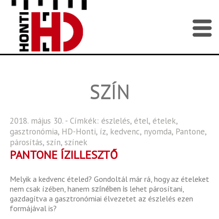
SZÍN
2018. május 30. - Címkék:
észlelés
,
étel
,
ételek
,
gasztronómia
,
HD-Honti
,
íz
,
kedvenc
,
nyomda
,
Pantone
,
párosítás
,
szín
,
színek
PANTONE ÍZILLESZTŐ
Melyik a kedvenc ételed? Gondoltál már rá, hogy az ételeket
nem csak ízében, hanem
színében is
lehet párosítani,
gazdagítva a gasztronómiai élvezetet az észlelés ezen
formájával is?