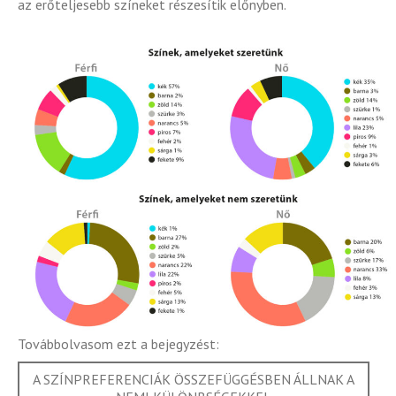
az erőteljesebb színeket részesítik előnyben.
Továbbolvasom ezt a bejegyzést:
A SZÍNPREFERENCIÁK ÖSSZEFÜGGÉSBEN ÁLLNAK A