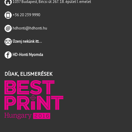
1037 Budapest, Bécsi út 267. 18. épület I. emelet
+36 20 239 9990
hdhonti@hdhonti.hu
Üzenj nekünk itt...
HD-Honti Nyomda
DÍJAK, ELISMERÉSEK