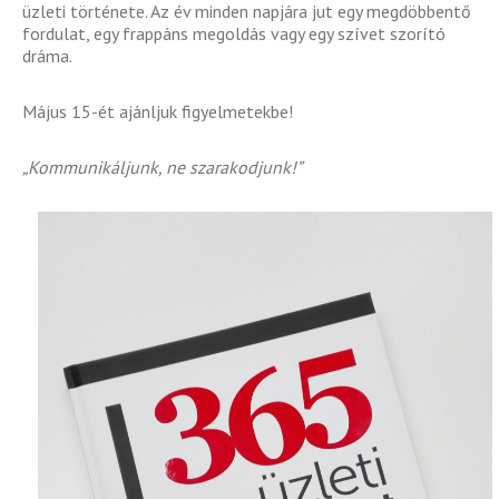
üzleti története. Az év minden napjára jut egy megdöbbentő
fordulat, egy frappáns megoldás vagy egy szívet szorító
dráma.
Május 15-ét ajánljuk figyelmetekbe!
„Kommunikáljunk, ne szarakodjunk!”