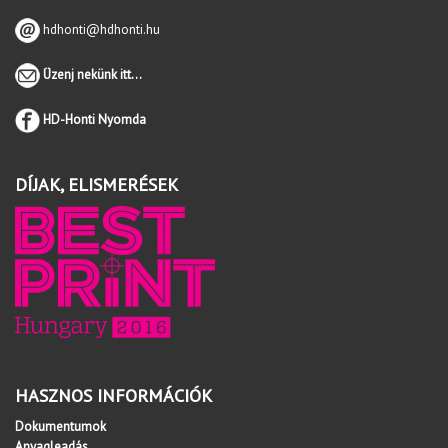
hdhonti@hdhonti.hu
Üzenj nekünk itt...
HD-Honti Nyomda
DÍJAK, ELISMERÉSEK
HASZNOS INFORMÁCIÓK
Dokumentumok
Anyagleadás