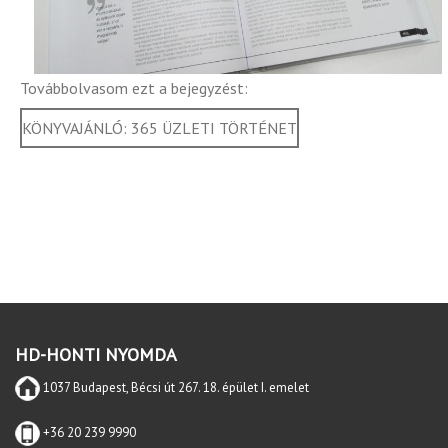
Továbbolvasom ezt a bejegyzést:
KÖNYVAJÁNLÓ: 365 ÜZLETI TÖRTÉNET
HD-HONTI NYOMDA
1037 Budapest, Bécsi út 267. 18. épület I. emelet
+36 20 239 9990