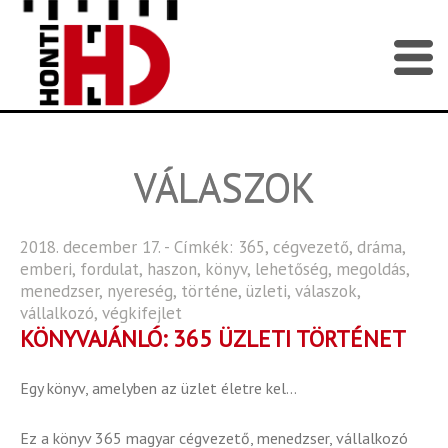
VÁLASZOK
2018. december 17. - Címkék:
365
,
cégvezető
,
dráma
,
emberi
,
fordulat
,
haszon
,
könyv
,
lehetőség
,
megoldás
,
menedzser
,
nyereség
,
történe
,
üzleti
,
válaszok
,
vállalkozó
,
végkifejlet
KÖNYVAJÁNLÓ: 365 ÜZLETI TÖRTÉNET
Egy könyv, amelyben az üzlet életre kel…
Ez a könyv 365 magyar cégvezető, menedzser, vállalkozó