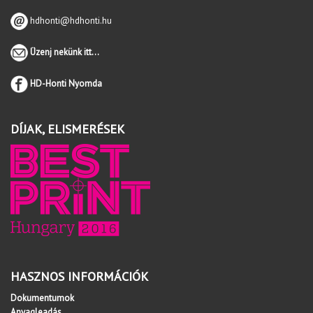
hdhonti@hdhonti.hu
Üzenj nekünk itt...
HD-Honti Nyomda
DÍJAK, ELISMERÉSEK
HASZNOS INFORMÁCIÓK
Dokumentumok
Anyagleadás