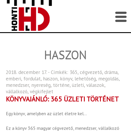
HASZON
2018. december 17. - Címkék:
365
,
cégvezető
,
dráma
,
emberi
,
fordulat
,
haszon
,
könyv
,
lehetőség
,
megoldás
,
menedzser
,
nyereség
,
történe
,
üzleti
,
válaszok
,
vállalkozó
,
végkifejlet
KÖNYVAJÁNLÓ: 365 ÜZLETI TÖRTÉNET
Egy könyv, amelyben az üzlet életre kel…
Ez a könyv 365 magyar cégvezető, menedzser, vállalkozó