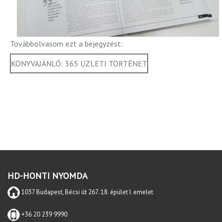
Továbbolvasom ezt a bejegyzést:
KÖNYVAJÁNLÓ: 365 ÜZLETI TÖRTÉNET
HD-HONTI NYOMDA
1037 Budapest, Bécsi út 267. 18. épület I. emelet
+36 20 239 9990