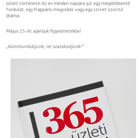
üzleti története. Az év minden napjára jut egy megdöbbentő
fordulat, egy frappáns megoldás vagy egy szívet szorító
dráma.
Május 15-ét ajánljuk figyelmetekbe!
„Kommunikáljunk, ne szarakodjunk!”