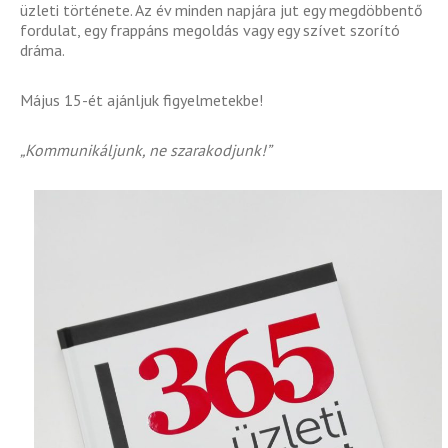
üzleti története. Az év minden napjára jut egy megdöbbentő
fordulat, egy frappáns megoldás vagy egy szívet szorító
dráma.
Május 15-ét ajánljuk figyelmetekbe!
„Kommunikáljunk, ne szarakodjunk!”