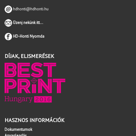
hdhonti@hdhonti.hu
Üzenj nekünk itt...
HD-Honti Nyomda
DÍJAK, ELISMERÉSEK
HASZNOS INFORMÁCIÓK
Dokumentumok
Anyagleadás