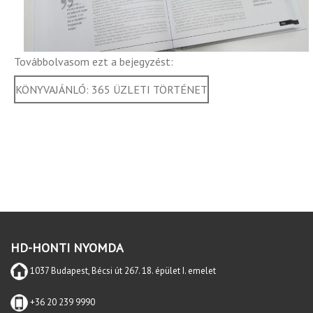
Továbbolvasom ezt a bejegyzést:
KÖNYVAJÁNLÓ: 365 ÜZLETI TÖRTÉNET
HD-HONTI NYOMDA
1037 Budapest, Bécsi út 267. 18. épület I. emelet
+36 20 239 9990