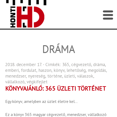
DRÁMA
2018. december 17. - Címkék:
365
,
cégvezető
,
dráma
,
emberi
,
fordulat
,
haszon
,
könyv
,
lehetőség
,
megoldás
,
menedzser
,
nyereség
,
történe
,
üzleti
,
válaszok
,
vállalkozó
,
végkifejlet
KÖNYVAJÁNLÓ: 365 ÜZLETI TÖRTÉNET
Egy könyv, amelyben az üzlet életre kel…
Ez a könyv 365 magyar cégvezető, menedzser, vállalkozó