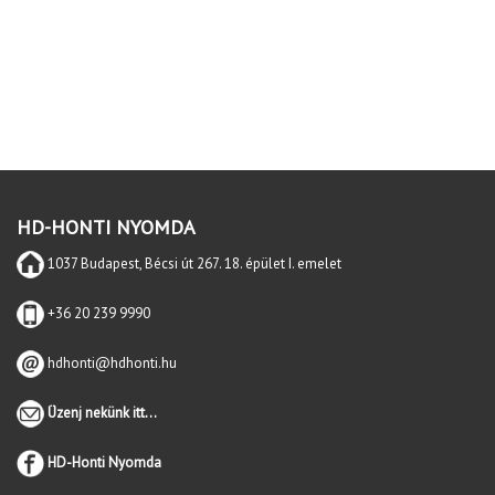
HD-HONTI NYOMDA
1037 Budapest, Bécsi út 267. 18. épület I. emelet
+36 20 239 9990
hdhonti@hdhonti.hu
Üzenj nekünk itt...
HD-Honti Nyomda