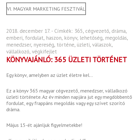
VI. MAGYAR MARKETING FESZTIVÁL
2018. december 17. - Címkék:
365
,
cégvezető
,
dráma
,
emberi
,
fordulat
,
haszon
,
könyv
,
lehetőség
,
megoldás
,
menedzser
,
nyereség
,
történe
,
üzleti
,
válaszok
,
vállalkozó
,
végkifejlet
KÖNYVAJÁNLÓ: 365 ÜZLETI TÖRTÉNET
Egy könyv, amelyben az üzlet életre kel…
Ez a könyv 365 magyar cégvezető, menedzser, vállalkozó
üzleti története. Az év minden napjára jut egy megdöbbentő
fordulat, egy frappáns megoldás vagy egy szívet szorító
dráma.
Május 15-ét ajánljuk figyelmetekbe!