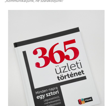
„Kommunikáljunk, ne szarakodjunk!”