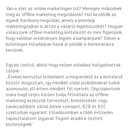
Van-e élet az online marketingen túl? Mennyire működnek
még az offline marketing megoldások? Hol kezdődik az
egyedi, hatékony megoldás, amely a jelenlegi
marketingzajban is áttöri a vásárló ingerküszöbét? Hogyan
válasszunk offline marketing kivitelezőt és mire figyeljünk,
hogy valóban eredményes legyen a kampányunk? Ebben a
különleges előadásban hazai jó példák is bemutatásra
kerülnek.
Egy kis ízelítő, abból hogy milyen előadást hallgathattok
tőlünk:
„Éveken keresztül brókerként a megrendelő és a kivitelező
között dolgoztam, így mindkét oldal problémáival tudok
azonosulni, jól értem mindkét fél nyelvét. Cégcsoportunk
mára majd teljes körűen tudja felvállalni az offline
marketing eszközök tervezését, kivitelezését vagy
tanácsadóként vállal benne szerepet, B2B és B2C
szektorban egyaránt. Előadásomban a több évtizedes
tapasztalatom legjavát fogom átadni a tisztelt
közönségnek.”