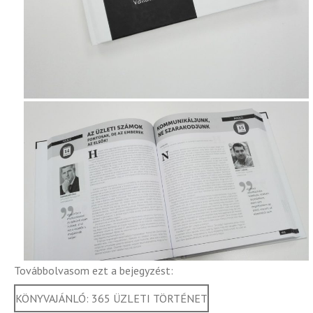
Továbbolvasom ezt a bejegyzést:
KÖNYVAJÁNLÓ: 365 ÜZLETI TÖRTÉNET