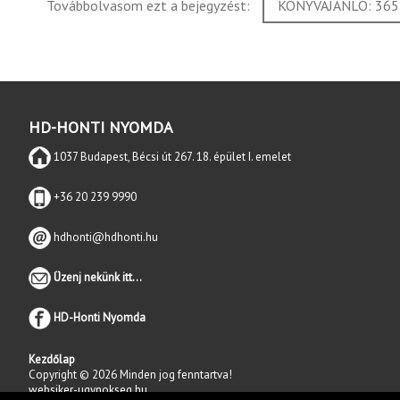
Továbbolvasom ezt a bejegyzést:
KÖNYVAJÁNLÓ: 36
HD-HONTI NYOMDA
1037 Budapest, Bécsi út 267. 18. épület I. emelet
+36 20 239 9990
hdhonti@hdhonti.hu
Üzenj nekünk itt...
HD-Honti Nyomda
Kezdőlap
Copyright © 2026 Minden jog fenntartva!
websiker-ugynokseg.hu