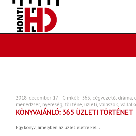
2018. december 17. - Címkék:
365
,
cégvezető
,
dráma
,
menedzser
,
nyereség
,
történe
,
üzleti
,
válaszok
,
vállal
KÖNYVAJÁNLÓ: 365 ÜZLETI TÖRTÉNET
Egy könyv, amelyben az üzlet életre kel…