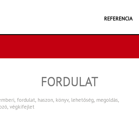
REFERENCIA
FORDULAT
emberi
,
fordulat
,
haszon
,
könyv
,
lehetőség
,
megoldás
,
kozó
,
végkifejlet