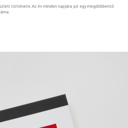
zleti története. Az év minden napjára jut egy megdöbbentő
ráma.