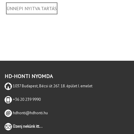
ÜNNEPI NYITVA TARTÁS
HD-HONTI NYOMDA
1037 Budapest, Bécsi út 267. 18. épület I. emelet
+36 20 239 9990
hdhonti@hdhonti.hu
Üzenj nekünk itt...