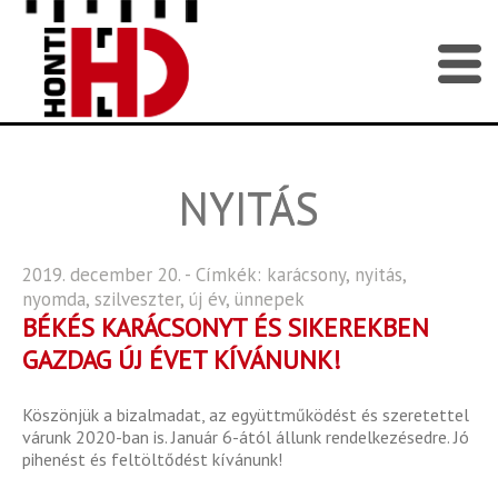
NYITÁS
2019. december 20. - Címkék:
karácsony
,
nyitás
,
nyomda
,
szilveszter
,
új év
,
ünnepek
BÉKÉS KARÁCSONYT ÉS SIKEREKBEN
GAZDAG ÚJ ÉVET KÍVÁNUNK!
Köszönjük a bizalmadat, az együttműködést és szeretettel
várunk 2020-ban is. Január 6-ától állunk rendelkezésedre. Jó
pihenést és feltöltődést kívánunk!