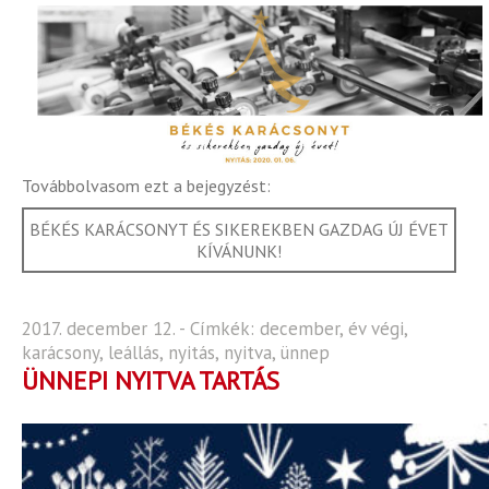
Továbbolvasom ezt a bejegyzést:
BÉKÉS KARÁCSONYT ÉS SIKEREKBEN GAZDAG ÚJ ÉVET
KÍVÁNUNK!
2017. december 12. - Címkék:
december
,
év végi
,
karácsony
,
leállás
,
nyitás
,
nyitva
,
ünnep
ÜNNEPI NYITVA TARTÁS