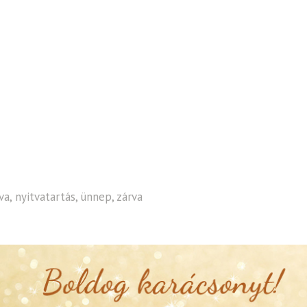
va
,
nyitvatartás
,
ünnep
,
zárva