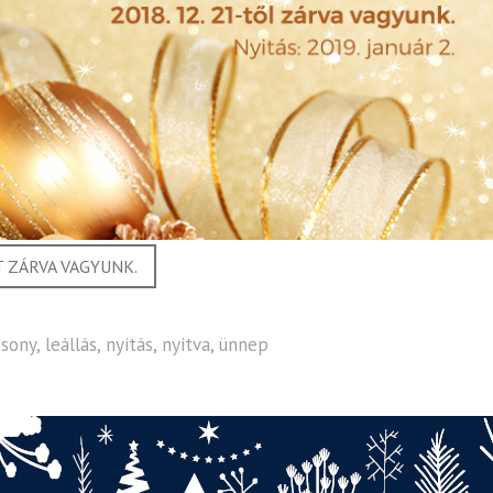
 ZÁRVA VAGYUNK.
csony
,
leállás
,
nyitás
,
nyitva
,
ünnep