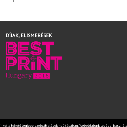
DÍJAK, ELISMERÉSEK
nket a lehető legjobb szolgáltatások nyújtásában. Weboldalunk további használat