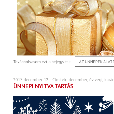
Továbbolvasom ezt a bejegyzést:
AZ ÜNNEPEK ALATT
2017. december 12. - Címkék:
december
,
év végi
,
kará
ÜNNEPI NYITVA TARTÁS