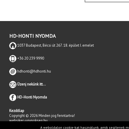
HD-HONTI NYOMDA
1037 Budapest, Bécsi út 267. 18. épület I. emelet
+36 20 239 9990
hdhonti@hdhonti.hu
Üzenj nekünk itt...
HD-Honti Nyomda
Kezdőlap
Copyright © 2026 Minden jog fenntartva!
websiker-ugynokseg.hu
A weboldalon cookie-kat használunk, amik segítenek mi