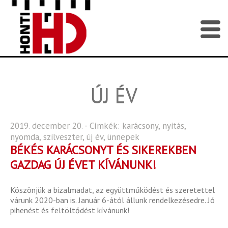
ÚJ ÉV
2019. december 20. - Címkék:
karácsony
,
nyitás
,
nyomda
,
szilveszter
,
új év
,
ünnepek
BÉKÉS KARÁCSONYT ÉS SIKEREKBEN
GAZDAG ÚJ ÉVET KÍVÁNUNK!
Köszönjük a bizalmadat, az együttműködést és szeretettel
várunk 2020-ban is. Január 6-ától állunk rendelkezésedre. Jó
pihenést és feltöltődést kívánunk!