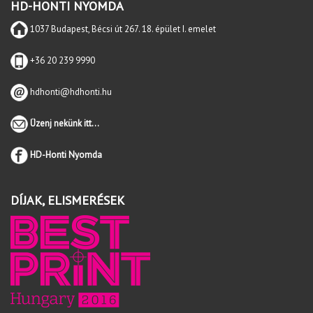
HD-HONTI NYOMDA
1037 Budapest, Bécsi út 267. 18. épület I. emelet
+36 20 239 9990
hdhonti@hdhonti.hu
Üzenj nekünk itt...
HD-Honti Nyomda
DÍJAK, ELISMERÉSEK