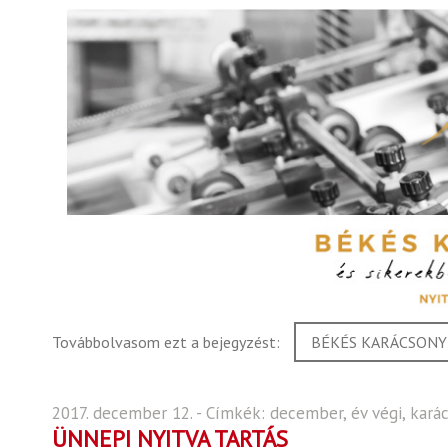
Továbbolvasom ezt a bejegyzést:
BÉKÉS KARÁCSONYT
2017. december 12. - Címkék:
december
,
év végi
,
kará
ÜNNEPI NYITVA TARTÁS