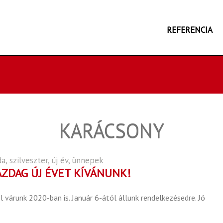
REFERENCIA
KARÁCSONY
da
,
szilveszter
,
új év
,
ünnepek
ZDAG ÚJ ÉVET KÍVÁNUNK!
várunk 2020-ban is. Január 6-ától állunk rendelkezésedre. Jó