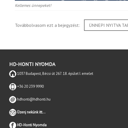
Kellemes ünnepeket!
Továbbolvasom ezt a bejegyzést:
ÜNNEPI NYITVA TA
HD-HONTI NYOMDA
1037 Budapest, Bécsi út 267. 18. épület I. emelet
+36 20 239 9990
hdhonti@hdhonti.hu
Üzenj nekünk itt...
HD-Honti Nyomda