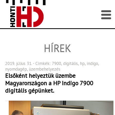
HÍREK
2019. július 31. - Címkék:
7900
,
digitális
,
hp
,
indigo
,
nyomdagép
,
üzembehelyezés
Elsőként helyeztük üzembe
Magyarországon a HP Indigo 7900
digitális gépünket.