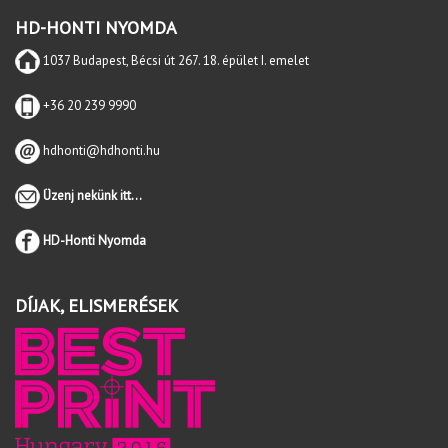
HD-HONTI NYOMDA
1037 Budapest, Bécsi út 267. 18. épület I. emelet
+36 20 239 9990
hdhonti@hdhonti.hu
Üzenj nekünk itt...
HD-Honti Nyomda
DÍJAK, ELISMERÉSEK