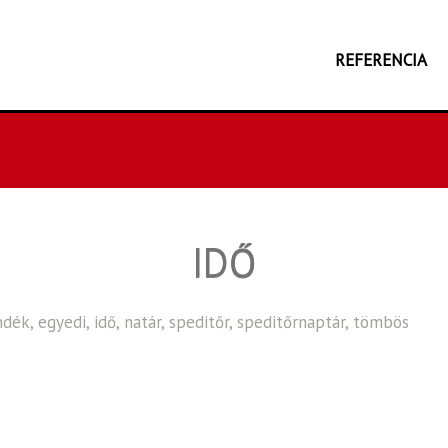
REFERENCIA
IDŐ
ndék
,
egyedi
,
idő
,
natár
,
speditőr
,
speditőrnaptár
,
tömbös