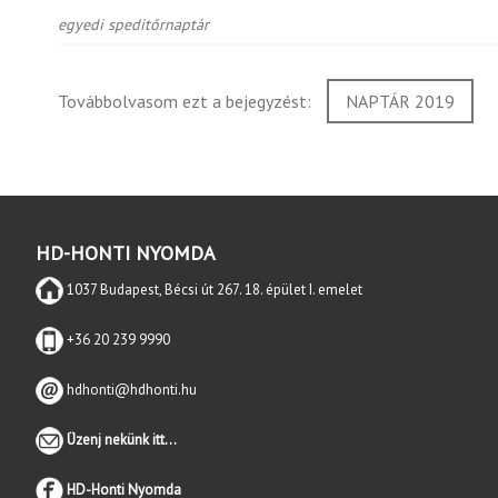
egyedi speditőrnaptár
Továbbolvasom ezt a bejegyzést:
NAPTÁR 2019
HD-HONTI NYOMDA
1037 Budapest, Bécsi út 267. 18. épület I. emelet
+36 20 239 9990
hdhonti@hdhonti.hu
Üzenj nekünk itt...
HD-Honti Nyomda