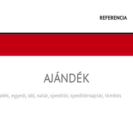
REFERENCIA
AJÁNDÉK
ndék
,
egyedi
,
idő
,
natár
,
speditőr
,
speditőrnaptár
,
tömbös