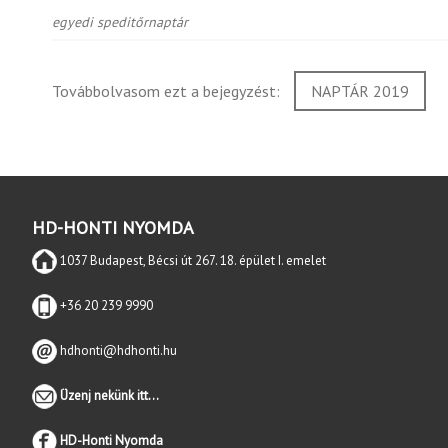
egyedi speditőrnaptár
Továbbolvasom ezt a bejegyzést:
NAPTÁR 2019
HD-HONTI NYOMDA
1037 Budapest, Bécsi út 267. 18. épület I. emelet
+36 20 239 9990
hdhonti@hdhonti.hu
Üzenj nekünk itt...
HD-Honti Nyomda