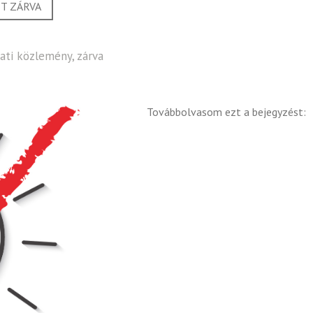
T ZÁRVA
lati közlemény
,
zárva
Továbbolvasom ezt a bejegyzést: