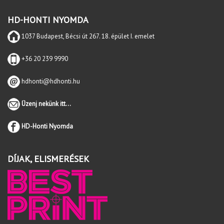
HD-HONTI NYOMDA
1037 Budapest, Bécsi út 267. 18. épület I. emelet
+36 20 239 9990
hdhonti@hdhonti.hu
Üzenj nekünk itt...
HD-Honti Nyomda
DÍJAK, ELISMERÉSEK