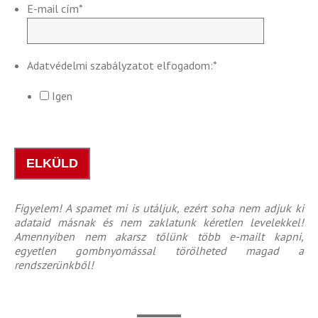
E-mail cím
*
Adatvédelmi szabályzatot elfogadom:
*
Igen
Figyelem! A spamet mi is utáljuk, ezért soha nem adjuk ki
adataid másnak és nem zaklatunk kéretlen levelekkel!
Amennyiben nem akarsz tőlünk több e-mailt kapni,
egyetlen gombnyomással törölheted magad a
rendszerünkből!