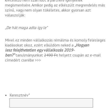
megismerésére. Amikor pedig az elkészült megrendelés más
színű, vagy nem olyan tökéletes, akkor gyorsan azt
válaszolják:
„De hát maga adta így le”
Mivel ez minden vállalkozás rémálma és komoly felesleges
kiadásokat okoz, ezért elküldöm neked a
„Hogyan
lesz felejthetetlen egy vállalkozás 2019-
ben?”
tanulmányunkat
2490 Ft
helyett csupán az e-mail
címedért cserébe >>>
Keresztnév
*