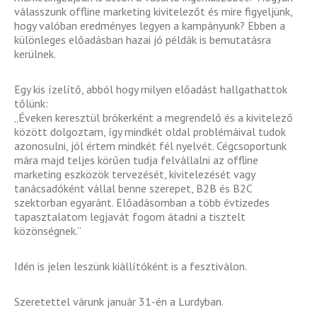
válasszunk offline marketing kivitelezőt és mire figyeljünk,
hogy valóban eredményes legyen a kampányunk? Ebben a
különleges előadásban hazai jó példák is bemutatásra
kerülnek.
Egy kis ízelítő, abból hogy milyen előadást hallgathattok
tőlünk:
„Éveken keresztül brókerként a megrendelő és a kivitelező
között dolgoztam, így mindkét oldal problémáival tudok
azonosulni, jól értem mindkét fél nyelvét. Cégcsoportunk
mára majd teljes körűen tudja felvállalni az offline
marketing eszközök tervezését, kivitelezését vagy
tanácsadóként vállal benne szerepet, B2B és B2C
szektorban egyaránt. Előadásomban a több évtizedes
tapasztalatom legjavát fogom átadni a tisztelt
közönségnek.”
Idén is jelen leszünk kiállítóként is a fesztiválon.
Szeretettel várunk január 31-én a Lurdyban.