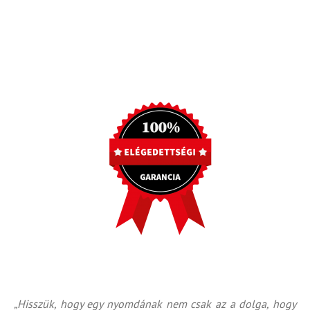
„Hisszük, hogy egy nyomdának nem csak az a dolga, hogy