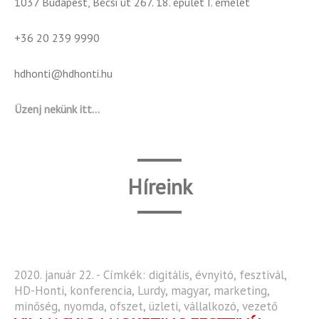
1037 Budapest, Bécsi út 267. 18. épület I. emelet
+36 20 239 9990
hdhonti@hdhonti.hu
Üzenj nekünk itt…
Híreink
2020. január 22. - Címkék:
digitális
,
évnyitó
,
fesztivál
,
HD-Honti
,
konferencia
,
Lurdy
,
magyar
,
marketing
,
minőség
,
nyomda
,
ofszet
,
üzleti
,
vállalkozó
,
vezető