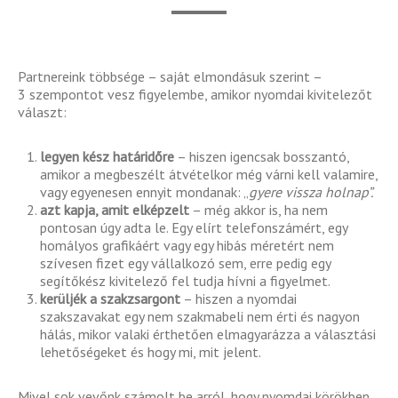
Partnereink többsége – saját elmondásuk szerint –
3 szempontot vesz figyelembe, amikor nyomdai kivitelezőt
választ:
legyen kész határidőre
– hiszen igencsak bosszantó,
amikor a megbeszélt átvételkor még várni kell valamire,
vagy egyenesen ennyit mondanak: „
gyere vissza holnap”.
azt kapja, amit elképzelt
– még akkor is, ha nem
pontosan úgy adta le. Egy elírt telefonszámért, egy
homályos grafikáért vagy egy hibás méretért nem
szívesen fizet egy vállalkozó sem, erre pedig egy
segítőkész kivitelező fel tudja hívni a figyelmet.
kerüljék a szakzsargont
– hiszen a nyomdai
szakszavakat egy nem szakmabeli nem érti és nagyon
hálás, mikor valaki érthetően elmagyarázza a választási
lehetőségeket és hogy mi, mit jelent.
Mivel sok vevőnk számolt be arról, hogy nyomdai körökben