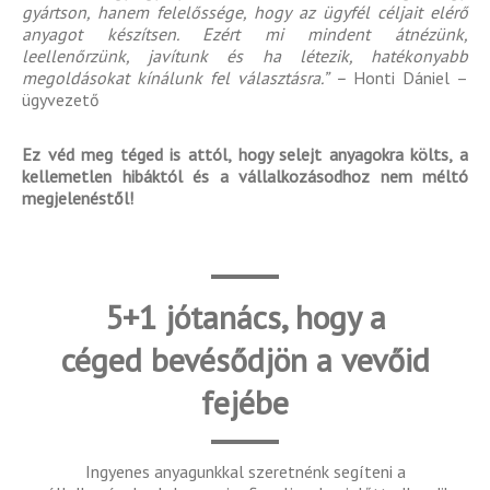
gyártson, hanem felelőssége, hogy az ügyfél céljait elérő
anyagot készítsen. Ezért mi mindent átnézünk,
leellenőrzünk, javítunk és ha létezik, hatékonyabb
megoldásokat kínálunk fel választásra.” –
Honti Dániel –
ügyvezető
Ez véd meg téged is attól, hogy selejt anyagokra költs, a
kellemetlen hibáktól és a vállalkozásodhoz nem méltó
megjelenéstől!
5+1 jótanács, hogy a
céged bevésődjön a vevőid
fejébe
Ingyenes anyagunkkal szeretnénk segíteni a