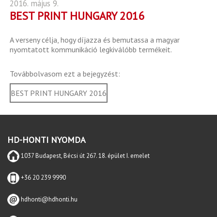
2016. május 9.
BEST PRINT HUNGARY 2016
A verseny célja, hogy díjazza és bemutassa a magyar
nyomtatott kommunikáció legkiválóbb termékeit.
Továbbolvasom ezt a bejegyzést:
BEST PRINT HUNGARY 2016
HD-HONTI NYOMDA
1037 Budapest, Bécsi út 267. 18. épület I. emelet
+36 20 239 9990
hdhonti@hdhonti.hu