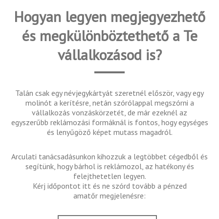
Hogyan legyen megjegyezhető
és megkülönböztethető a Te
vállalkozásod is?
Talán csak egy névjegykártyát szeretnél először, vagy egy
molinót a kerítésre, netán szórólappal megszórni a
vállalkozás vonzáskörzetét, de már ezeknél az
egyszerűbb reklámozási formáknál is fontos, hogy egységes
és lenyűgöző képet mutass magadról.
Arculati tanácsadásunkon kihozzuk a legtöbbet cégedből és
segítünk, hogy bárhol is reklámozol, az hatékony és
felejthetetlen legyen.
Kérj időpontot itt és ne szórd tovább a pénzed
amatőr megjelenésre: