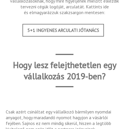
vállalkozásoknak, hogy mire figyeljenek mielőtt elkezdik
tervezni cégük logóját, arculatát. Kattints ide
és elmagyarázzuk szakzsargon mentesen:
5+1 INGYENES ARCULATI JÓTANÁCS
Hogy lesz felejthetetlen egy
vállalkozás 2019-ben?
Csak azért csináltat egy vállalkozó bármilyen nyomdai
anyagot, hogy maradandó nyomot hagyjon a vásárlói
fejében. Sajnos ez nem mindig sikerül, hiszen a legtöbb
kivitelező nem szán időt a partnere igényeinek