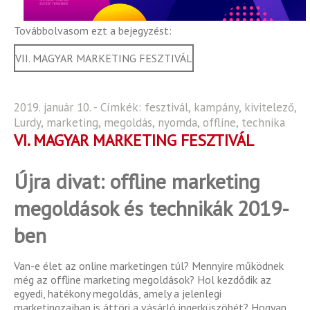
Továbbolvasom ezt a bejegyzést:
VII. MAGYAR MARKETING FESZTIVÁL
2019. január 10. - Címkék:
fesztivál
,
kampány
,
kivitelező
,
Lurdy
,
marketing
,
megoldás
,
nyomda
,
offline
,
technika
VI. MAGYAR MARKETING FESZTIVÁL
Újra divat: offline marketing
megoldások és technikák 2019-
ben
Van-e élet az online marketingen túl? Mennyire működnek
még az offline marketing megoldások? Hol kezdődik az
egyedi, hatékony megoldás, amely a jelenlegi
marketingzajban is áttöri a vásárló ingerküszöbét? Hogyan