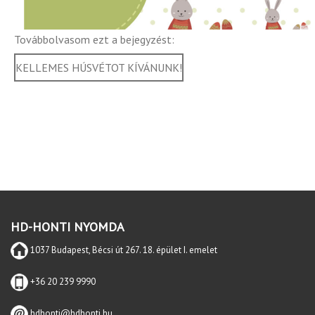
Továbbolvasom ezt a bejegyzést:
KELLEMES HÚSVÉTOT KÍVÁNUNK!
HD-HONTI NYOMDA
1037 Budapest, Bécsi út 267. 18. épület I. emelet
+36 20 239 9990
hdhonti@hdhonti.hu