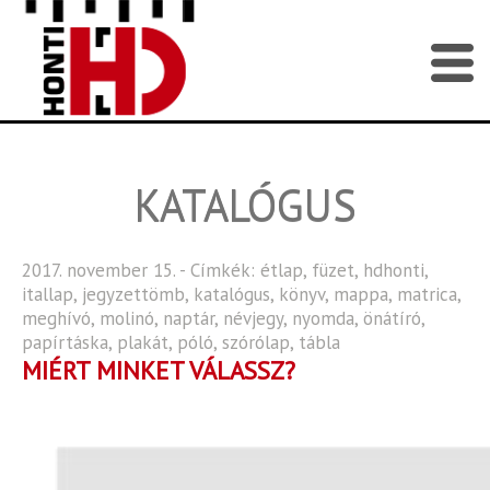
KATALÓGUS
2017. november 15. - Címkék:
étlap
,
füzet
,
hdhonti
,
itallap
,
jegyzettömb
,
katalógus
,
könyv
,
mappa
,
matrica
,
meghívó
,
molinó
,
naptár
,
névjegy
,
nyomda
,
önátíró
,
papírtáska
,
plakát
,
póló
,
szórólap
,
tábla
MIÉRT MINKET VÁLASSZ?