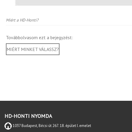
Miért a HD-Honti?
Továbbolvasom ezt a bejegyzést:
MIÉRT MINKET VÁLASSZ?
HD-HONTI NYOMDA
1037 Budapest, Bécsi út 267. 18. épület I. emelet