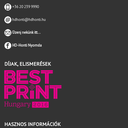
+36 20 239 9990
hdhonti@hdhonti.hu
Üzenj nekünk itt...
HD-Honti Nyomda
DÍJAK, ELISMERÉSEK
HASZNOS INFORMÁCIÓK