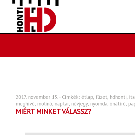
2017. november 15. - Címkék:
étlap
,
füzet
,
hdhonti
,
it
meghívó
,
molinó
,
naptár
,
névjegy
,
nyomda
,
önátíró
,
pa
MIÉRT MINKET VÁLASSZ?