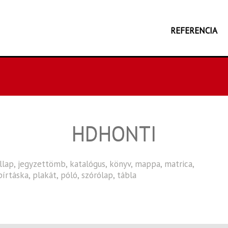
REFERENCIA
HDHONTI
allap
,
jegyzettömb
,
katalógus
,
könyv
,
mappa
,
matrica
,
pírtáska
,
plakát
,
póló
,
szórólap
,
tábla