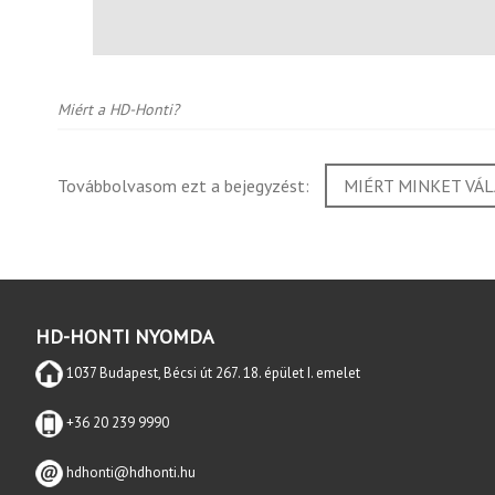
Miért a HD-Honti?
Továbbolvasom ezt a bejegyzést:
MIÉRT MINKET VÁL
HD-HONTI NYOMDA
1037 Budapest, Bécsi út 267. 18. épület I. emelet
+36 20 239 9990
hdhonti@hdhonti.hu