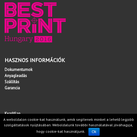
HASZNOS INFORMÁCIÓK
Dokumentumok
Anyagleadás
Szállítás
Garancia
Kezdőlap
Copyright © 2026 Minden jog fenntartva!
A weboldalon cookie-kat használunk, amik segítenek minket a lehető legjobb
websiker-ugynokseg.hu
szolgáltatások nyújtásában. Weboldalunk további használatával jóváhagyja,
hogy cookie-kat használjunk.
Ok