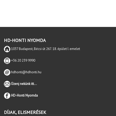
HD-HONTI NYOMDA
1037 Budapest, Bécsi út 267. 18. épület I. emelet
+36 20 239 9990
hdhonti@hdhonti.hu
Üzenj nekünk itt...
HD-Honti Nyomda
DÍJAK, ELISMERÉSEK