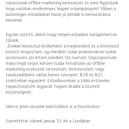
válasszunk offline marketing kivitelezőt és mire figyeljünk,
hogy valóban eredményes legyen a kampányunk? Ebben a
különleges előadásban hazai jó példák is bemutatásra
kerülnek.
Egy kis ízelítő, abból hogy milyen előadást hallgathattok
tőlünk:
„Éveken keresztül brókerként a megrendelő és a kivitelező
között dolgoztam, így mindkét oldal problémáival tudok
azonosulni, jól értem mindkét fél nyelvét. Cégcsoportunk
mára majd teljes körűen tudja felvállalni az offline
marketing eszközök tervezését, kivitelezését vagy
tanácsadóként vállal benne szerepet, B2B és B2C
szektorban egyaránt. Előadásomban a több évtizedes
tapasztalatom legjavát fogom átadni a tisztelt
közönségnek.”
Idén is jelen leszünk kiállítóként is a fesztiválon.
Szeretettel várunk január 31-én a Lurdyban.