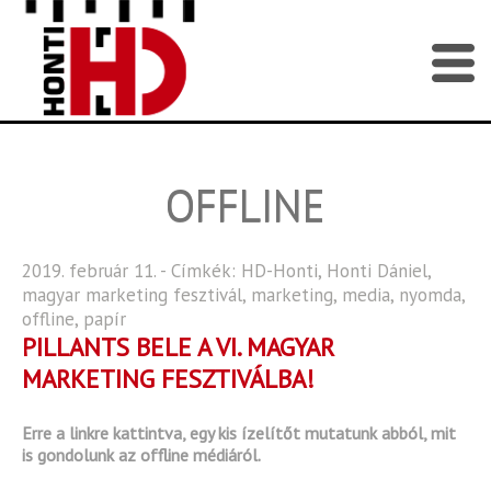
OFFLINE
2019. február 11. - Címkék:
HD-Honti
,
Honti Dániel
,
magyar marketing fesztivál
,
marketing
,
media
,
nyomda
,
offline
,
papír
PILLANTS BELE A VI. MAGYAR
MARKETING FESZTIVÁLBA!
Erre a linkre kattintva, egy kis ízelítőt mutatunk abból, mit
is gondolunk az offline médiáról.