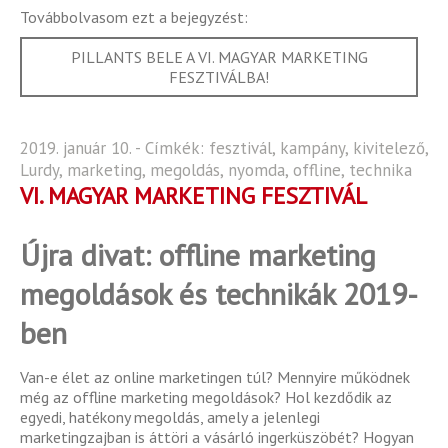
Továbbolvasom ezt a bejegyzést:
PILLANTS BELE A VI. MAGYAR MARKETING
FESZTIVÁLBA!
2019. január 10. - Címkék:
fesztivál
,
kampány
,
kivitelező
,
Lurdy
,
marketing
,
megoldás
,
nyomda
,
offline
,
technika
VI. MAGYAR MARKETING FESZTIVÁL
Újra divat: offline marketing
megoldások és technikák 2019-
ben
Van-e élet az online marketingen túl? Mennyire működnek
még az offline marketing megoldások? Hol kezdődik az
egyedi, hatékony megoldás, amely a jelenlegi
marketingzajban is áttöri a vásárló ingerküszöbét? Hogyan