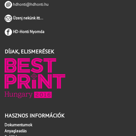
hdhonti@hdhonti.hu
Üzenj nekünk itt...
HD-Honti Nyomda
DÍJAK, ELISMERÉSEK
HASZNOS INFORMÁCIÓK
Dokumentumok
Anyagleadás