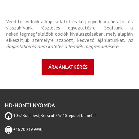
Vedd fel velünk a kapcsolatot és kérj egyedi árajánlatot és
visszahívunk részletes egyeztetésre. Segítünk a
neked legmegfelelőbb opciók kiválasztásában, mely alapján
elkészítjük személyre szabott, kedvező ajánlatunkat.
Az
árajánlatkérés nem kötelez a termék megrendelésére.
ÁRAJÁNLATKÉRÉS
HD-HONTI NYOMDA
1037 Budapest, Bécsi út 267. 18. épület I. emelet
+36 20 239 9990