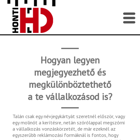
Hogyan legyen
megjegyezhető és
megkülönböztethető
a te vállalkozásod is?
Talán csak egy névjegykártyát szeretnél először, vagy
egy molinót a kerítésre, netán szórólappal megszórni
a vállalkozás vonzáskörzetét, de már ezeknél az
egyszerűbb reklámozási formáknál is fontos, hogy