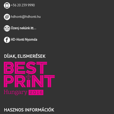
+36 20 239 9990
hdhonti@hdhonti.hu
Üzenj nekünk itt...
HD-Honti Nyomda
DÍJAK, ELISMERÉSEK
HASZNOS INFORMÁCIÓK