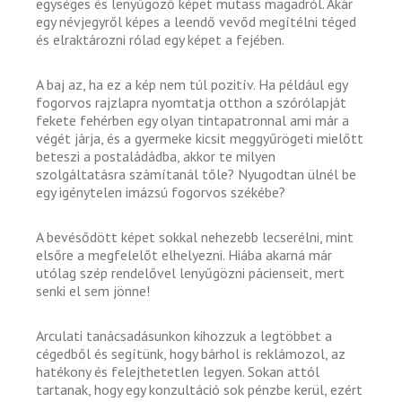
egységes és lenyűgöző képet mutass magadról. Akár
egy névjegyről képes a leendő vevőd megítélni téged
és elraktározni rólad egy képet a fejében.
A baj az, ha ez a kép nem túl pozitív. Ha például egy
fogorvos rajzlapra nyomtatja otthon a szórólapját
fekete fehérben egy olyan tintapatronnal ami már a
végét járja, és a gyermeke kicsit meggyűrögeti mielőtt
beteszi a postaládádba, akkor te milyen
szolgáltatásra számítanál tőle? Nyugodtan ülnél be
egy igénytelen imázsú fogorvos székébe?
A bevésődött képet sokkal nehezebb lecserélni, mint
elsőre a megfelelőt elhelyezni. Hiába akarná már
utólag szép rendelővel lenyűgözni pácienseit, mert
senki el sem jönne!
Arculati tanácsadásunkon kihozzuk a legtöbbet a
cégedből és segítünk, hogy bárhol is reklámozol, az
hatékony és felejthetetlen legyen. Sokan attól
tartanak, hogy egy konzultáció sok pénzbe kerül, ezért