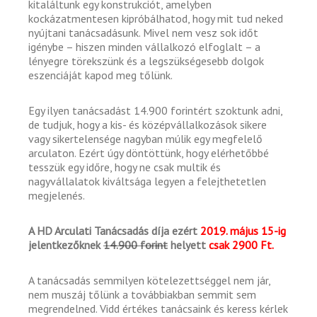
kitaláltunk egy konstrukciót, amelyben
kockázatmentesen kipróbálhatod, hogy mit tud neked
nyújtani tanácsadásunk. Mivel nem vesz sok időt
igénybe – hiszen minden vállalkozó elfoglalt – a
lényegre törekszünk és a legszükségesebb dolgok
eszenciáját kapod meg tőlünk.
Egy ilyen tanácsadást 14.900 forintért szoktunk adni,
de tudjuk, hogy a kis- és középvállalkozások sikere
vagy sikertelensége nagyban múlik egy megfelelő
arculaton. Ezért úgy döntöttünk, hogy elérhetőbbé
tesszük egy időre, hogy ne csak multik és
nagyvállalatok kiváltsága legyen a felejthetetlen
megjelenés.
A HD Arculati Tanácsadás díja ezért
2019. május 15-ig
jelentkezőknek
14.900 forint
helyett
csak 2900 Ft.
A tanácsadás semmilyen kötelezettséggel nem jár,
nem muszáj tőlünk a továbbiakban semmit sem
megrendelned. Vidd értékes tanácsaink és keress kérlek