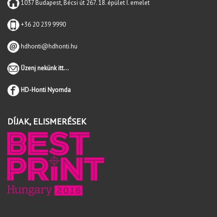
1037 Budapest, Bécsi út 267. 18. épület I. emelet
+36 20 239 9990
hdhonti@hdhonti.hu
Üzenj nekünk itt...
HD-Honti Nyomda
DÍJAK, ELISMERÉSEK