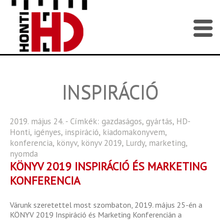
INSPIRÁCIÓ
2019. május 24. - Címkék:
gazdaságos
,
gyártás
,
HD-
Honti
,
igényes
,
inspiráció
,
kiadomakonyvem
,
konferencia
,
könyv
,
könyv 2019
,
Lurdy
,
marketing
,
nyomda
KÖNYV 2019 INSPIRÁCIÓ ÉS MARKETING
KONFERENCIA
Várunk szeretettel most szombaton, 2019. május 25-én a
KÖNYV 2019 Inspiráció és Marketing Konferencián a