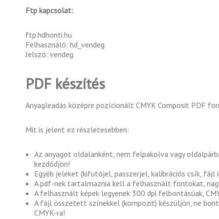
Ftp kapcsolat:
ftp.hdhonti.hu
Felhasználó: hd_vendeg
Jelszó: vendeg
PDF készítés
Anyagleadás középre pozícionált CMYK Composit PDF formát
Mit is jelent ez részletesebben:
Az anyagot oldalanként, nem felpakolva vagy oldalpárban
kezdődjön!
Egyéb jeleket (kifutójel, passzerjel, kalibrációs csík, fáj
A pdf-nek tartalmaznia kell a felhasznált fontokat, nag
A felhasznált képek legyenek 300 dpi felbontásúak, CM
A fájl összetett színekkel (kompozit) készüljön, ne bon
CMYK-ra!