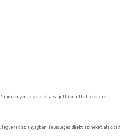
bb 3 mm legyen, a vágójel a vágott mérettől 5 mm-re
k legyenek az anyagban, felesleges direkt színeket alakítsd