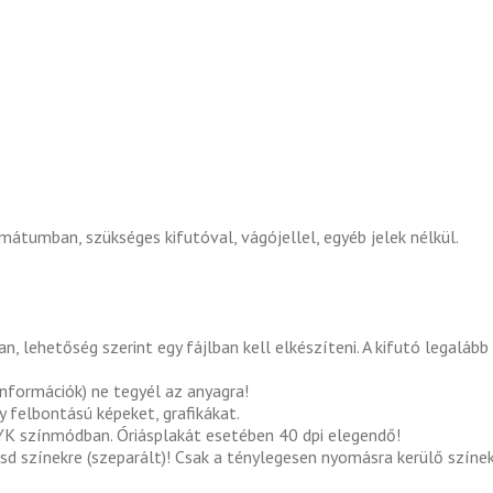
umban, szükséges kifutóval, vágójellel, egyéb jelek nélkül.
, lehetőség szerint egy fájlban kell elkészíteni. A kifutó legalá
l információk) ne tegyél az anyagra!
y felbontású képeket, grafikákat.
YK színmódban. Óriásplakát esetében 40 dpi elegendő!
tsd színekre (szeparált)! Csak a ténylegesen nyomásra kerülő színe