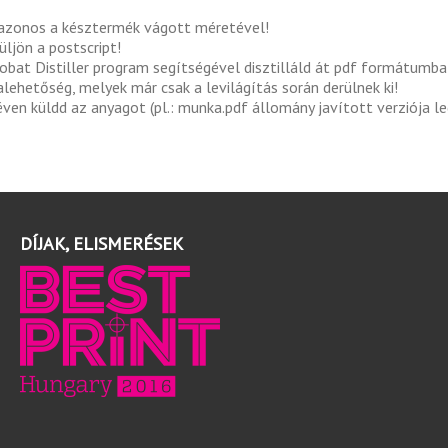
 azonos a késztermék vágott méretével!
üljön a postscript!
obat Distiller program segítségével disztilláld át pdf formátumba
lehetőség, melyek már csak a levilágítás során derülnek ki!
ven küldd az anyagot (pl.: munka.pdf állomány javított verziója l
DÍJAK, ELISMERÉSEK