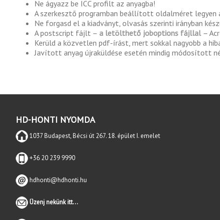
Ne ágyazz be ICC profilt az anyagba!
A szerkesztő programban beállított oldalméret legyen
Ne forgasd el a kiadványt, olvasás szerinti irányban kész
A postscript fájlt –
a letölthető joboptions fájllal
– Acr
Kerüld a közvetlen pdf-írást, mert sokkal nagyobb a hiba
Javított anyag újraküldése esetén mindig módosított né
HD-HONTI NYOMDA
1037 Budapest, Bécsi út 267. 18. épület I. emelet
+36 20 239 9990
hdhonti@hdhonti.hu
Üzenj nekünk itt...